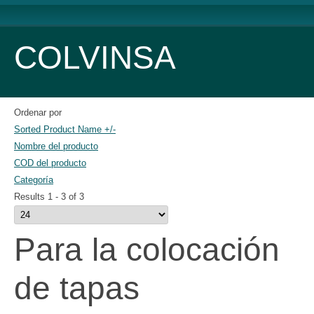
COLVINSA
Ordenar por
Sorted Product Name +/-
Nombre del producto
COD del producto
Categoría
Results 1 - 3 of 3
Para la colocación
de tapas