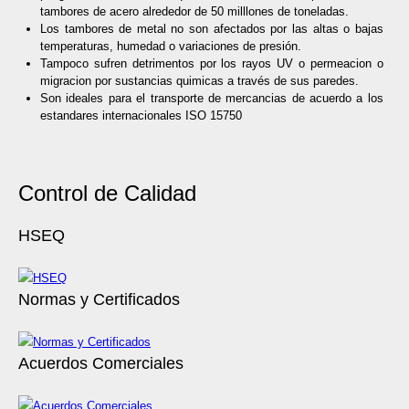
t
ambores de acero alre
de
dor
de
50 milllones
de
toneladas.
Los tambores de metal no son afectados por las altas o bajas
temperaturas, humedad o variaciones
de
presión.
Tampoco sufr
en
de
trim
en
tos por los rayos UV o permeacion o
migracion por sustancias quimicas a través
de
sus pare
de
s.
Son i
de
ales para el transporte
de
mercancias
de
acuerdo a los
estandares internacionales ISO 15750
Control de Calidad
HSEQ
Normas y Certificados
Acuerdos Comerciales