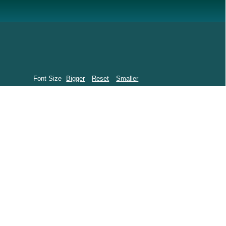
Font Size
Bigger
Reset
Smaller