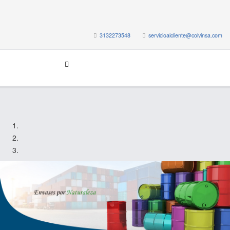
3132273548
servicioalcliente@colvinsa.com